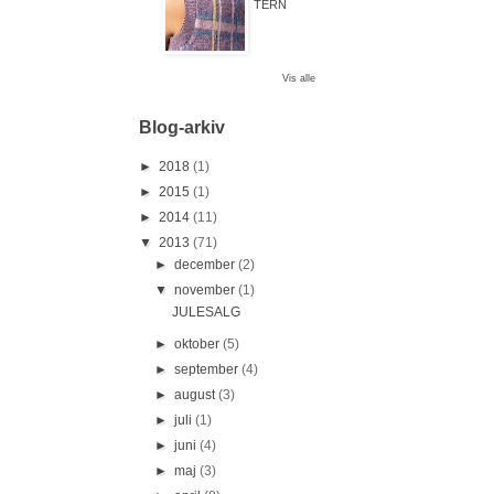
TERN
Vis alle
Blog-arkiv
►
2018
(1)
►
2015
(1)
►
2014
(11)
▼
2013
(71)
►
december
(2)
▼
november
(1)
JULESALG
►
oktober
(5)
►
september
(4)
►
august
(3)
►
juli
(1)
►
juni
(4)
►
maj
(3)