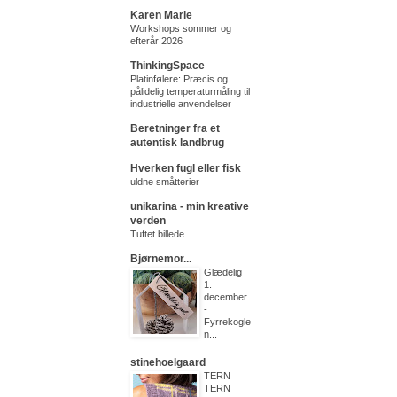
Karen Marie
Workshops sommer og
efterår 2026
ThinkingSpace
Platinfølere: Præcis og
pålidelig temperaturmåling til
industrielle anvendelser
Beretninger fra et
autentisk landbrug
Hverken fugl eller fisk
uldne småtterier
unikarina - min kreative
verden
Tuftet billede…
Bjørnemor...
Glædelig
1.
december
-
Fyrrekogle
n...
stinehoelgaard
TERN
TERN