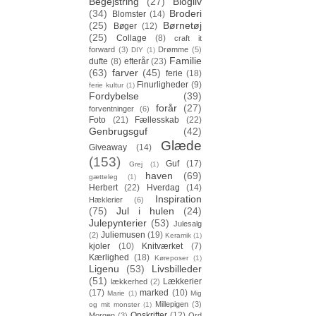
Begejstring
(27)
Blogliv
(34)
Broderi
Blomster
(14)
(25)
Børnetøj
Bøger
(12)
(25)
Collage
(8)
craft it
forward
(3)
Drømme
(5)
DIY
(1)
Familie
dufte
(8)
efterår
(23)
(63)
farver
(45)
ferie
(18)
Finurligheder
(9)
ferie kultur
(1)
Fordybelse
(39)
forår
(27)
forventninger
(6)
Foto
(21)
Fællesskab
(22)
Genbrugsguf
(42)
Glæde
Giveaway
(14)
(153)
Guf
(17)
Grej
(1)
haven
(69)
gætteleg
(1)
Herbert
(22)
Hverdag
(14)
Inspiration
Hæklerier
(6)
(75)
Jul i hulen
(24)
Julepynterier
(53)
Julesalg
Juliemusen
(19)
(2)
Keramik
(1)
kjoler
(10)
Knitværket
(7)
Kærlighed
(18)
Køreposer
(1)
Ligenu
(53)
Livsbilleder
(51)
Lækkerier
lækkerhed
(2)
(17)
marked
(10)
Marie
(1)
Mig
Millepigen
(3)
og mit monster
(1)
Opskrifter
(12)
Morgen
(3)
Ord