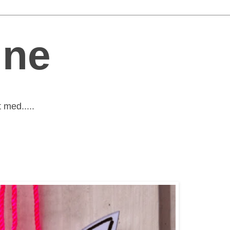
nne
 med.....