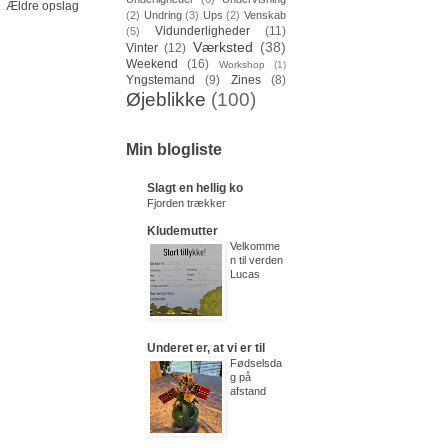
Ældre opslag
(2)
Undring
(3)
Ups
(2)
Venskab
Vidunderligheder
(11)
(5)
Værksted
(38)
Vinter
(12)
Weekend
(16)
Workshop
(1)
Yngstemand
(9)
Zines
(8)
Øjeblikke
(100)
Min blogliste
Slagt en hellig ko
Fjorden trækker
Kludemutter
Velkomme
n til verden
Lucas
Underet er, at vi er til
Fødselsda
g på
afstand