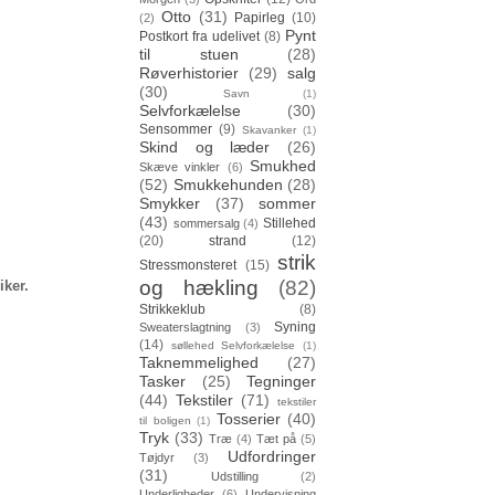
Otto
(31)
Papirleg
(10)
(2)
Pynt
Postkort fra udelivet
(8)
til stuen
(28)
Røverhistorier
(29)
salg
(30)
Savn
(1)
Selvforkælelse
(30)
Sensommer
(9)
Skavanker
(1)
Skind og læder
(26)
Smukhed
Skæve vinkler
(6)
(52)
Smukkehunden
(28)
Smykker
(37)
sommer
(43)
Stillehed
sommersalg
(4)
(20)
strand
(12)
strik
Stressmonsteret
(15)
og hækling
(82)
iker.
Strikkeklub
(8)
Syning
Sweaterslagtning
(3)
(14)
søllehed Selvforkælelse
(1)
Taknemmelighed
(27)
Tasker
(25)
Tegninger
(44)
Tekstiler
(71)
tekstiler
Tosserier
(40)
til boligen
(1)
Tryk
(33)
Træ
(4)
Tæt på
(5)
Udfordringer
Tøjdyr
(3)
(31)
Udstilling
(2)
Underligheder
(6)
Undervisning