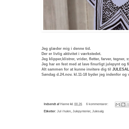
Jeg glæder mig i denne tid.
Der er livlig aktivitet i værkstedet.
Jeg klipper,klistrer, vrider, fletter, farver, tegner,
Jeg har en fest med at lave finurligt julepynt og 
Alt sammen for at kunne invitere dig til
JULESA
Søndag d.24.nov. kl.11-18 byder jeg indenfor og v
Indsendt af
Hanne
kl.
00.26
6 kommentarer:
Etiketter:
Jul i hulen
,
Julepynterier
,
Julesalg