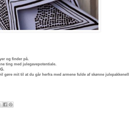
 syer og finder på.
fine ting med julegavepotentiale.
LG
.
il gøre mit til at du går herfra med armene fulde af skønne julepakkenell