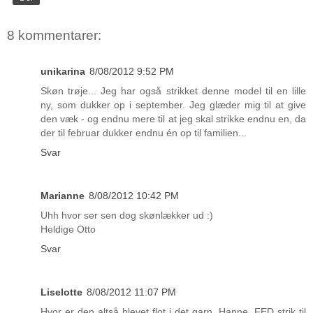
8 kommentarer:
unikarina
8/08/2012 9:52 PM
Skøn trøje... Jeg har også strikket denne model til en lille
ny, som dukker op i september. Jeg glæder mig til at give
den væk - og endnu mere til at jeg skal strikke endnu en, da
der til februar dukker endnu én op til familien...
Svar
Marianne
8/08/2012 10:42 PM
Uhh hvor ser sen dog skønlækker ud :)
Heldige Otto
Svar
Liselotte
8/08/2012 11:07 PM
Hvor er den altså blevet flot i det garn, Hanne. FED strik til